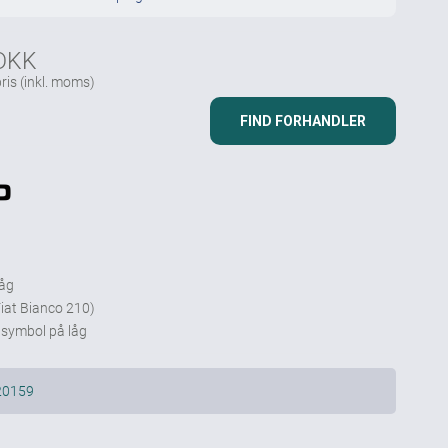
 DKK
ris
(inkl. moms)
FIND FORHANDLER
åg
Fiat Bianco 210)
 symbol på låg
20159