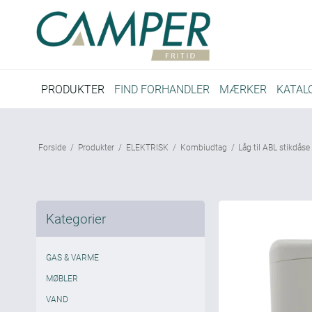
PRODUKTER
FIND FORHANDLER
MÆRKER
KATAL
Forside
/
Produkter
/
ELEKTRISK
/
Kombiudtag
/
Låg til ABL stikdås
Kategorier
GAS & VARME
MØBLER
VAND