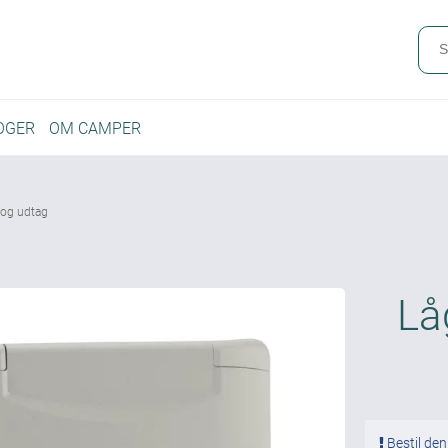
OGER
OM CAMPER
e og udtag
Lå
Bestil den