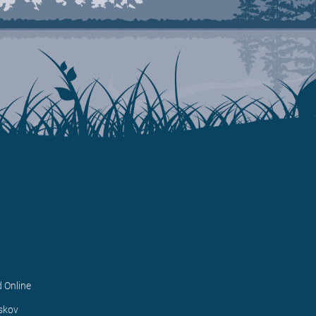
d Online
1
skov