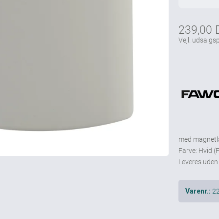
239,00
Vejl. udsalgsp
med magnetl
Farve: Hvid (
Leveres uden
2
Varenr.: