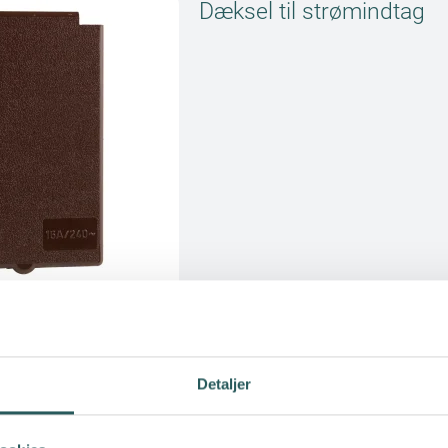
Dæksel til strømindtag
Dæksel til strømindtag
"Powerpart"
Detaljer
HABA