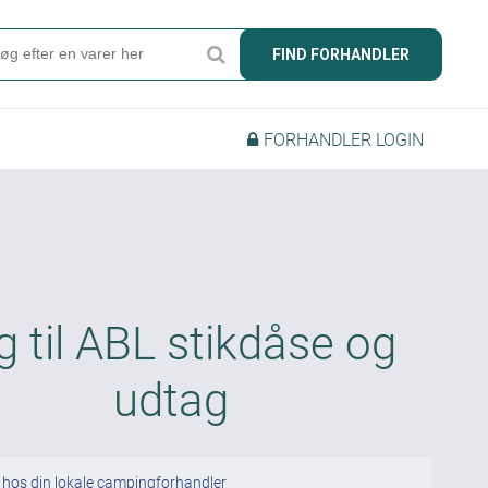
Søg
FIND FORHANDLER
Produkter
FORHANDLER LOGIN
Find forhandler
Mærker
Kataloger
Om Camper
g til ABL stikdåse og
Forhandler login
udtag
 hos din lokale campingforhandler