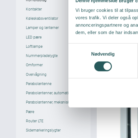
Denne hjemmeside bruger c
Kontakter
Vi bruger cookies til at tilpas
vores trafik. Vi deler også 
Køleskabsventilator
annonceringspartnere og anal
Lamper og lanterner
dem, eller som de har indsaml
LED pære
Loftlampe
S
Nødvendig
a
Nummerpladelygte
m
Omformer
t
Overvågning
y
Parabolantenne
k
k
Parabolantenner, automatisk
e
Parabolantenner, mekanisk
v
Pære
a
l
Router LTE
g
Sidemarkeringslygter