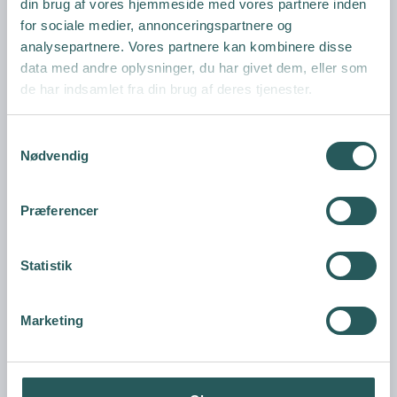
din brug af vores hjemmeside med vores partnere inden
Sinusinverter "Ective TSI Pro 2500W"
for sociale medier, annonceringspartnere og
ECTIVE
analysepartnere. Vores partnere kan kombinere disse
data med andre oplysninger, du har givet dem, eller som
de har indsamlet fra din brug af deres tjenester.
S
Nødvendig
Vis produkt
a
m
t
Præferencer
y
k
k
Statistik
e
v
Marketing
a
l
g