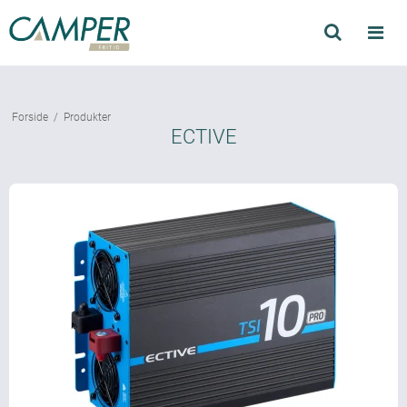
Søg
Produkter
Forside
/
Produkter
Find forhandler
ECTIVE
Mærker
Kataloger
Om Camper
Forhandler login