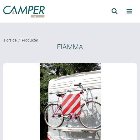
Søg
Produkter
Forside
/
Produkter
Find forhandler
FIAMMA
Mærker
Kataloger
Om Camper
Forhandler login