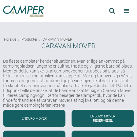
Søg
Produkter
Forside
/
Produkter
/
CARAVAN MOVER
Find forhandler
CARAVAN MOVER
Mærker
De fleste campister kender situationen. Man er lige ankommet på
campingpladsen, ungerne er sultne, trætte og vil gerne bare på plads.
Kataloger
Men før dette kan ske, skal campingvognen skubbes på plads, så
teltet kan rejses og familien kan slappe af. Mor og far river sig i håret,
Om Camper
for mens ungerne står utålmodige på sidelinjen, skal de i fællesskab
få skubbet campingvognen på plads - hvilket sjældent er let! På dette
Forhandler login
tidspunkt ville de ønske, at de havde anskaffet sig en Caravan Mover
til deres campingvogn. Derfor besøger de Camper.dk, hvor de kan
finde forhandlere af Caravan Movers af høj kvalitet, og på denne
måde gøre campingferien lettere!
ENDURO MOVER
ENDURO MOVER
RESERVEDEL