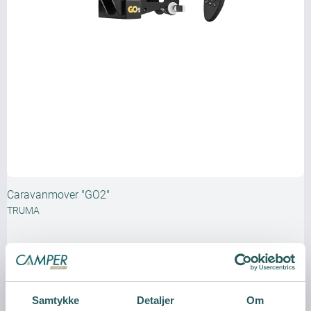
Caravanmover "GO2"
TRUMA
Samtykke
Detaljer
Om
Vis produkt