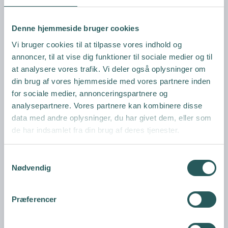
Denne hjemmeside bruger cookies
Vi bruger cookies til at tilpasse vores indhold og
annoncer, til at vise dig funktioner til sociale medier og til
at analysere vores trafik. Vi deler også oplysninger om
din brug af vores hjemmeside med vores partnere inden
for sociale medier, annonceringspartnere og
analysepartnere. Vores partnere kan kombinere disse
data med andre oplysninger, du har givet dem, eller som
de har indsamlet fra din brug af deres tjenester.
S
Nødvendig
a
m
t
Præferencer
y
k