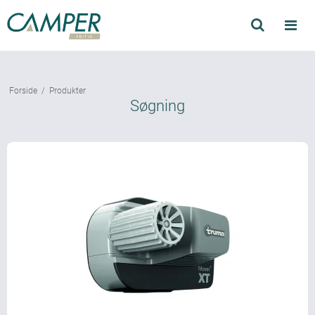
Søg
Produkter
Forside
/
Produkter
Find forhandler
Søgning
Mærker
Kataloger
Om Camper
Forhandler login