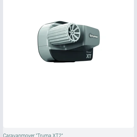
Caravanmover "Truma XT2"