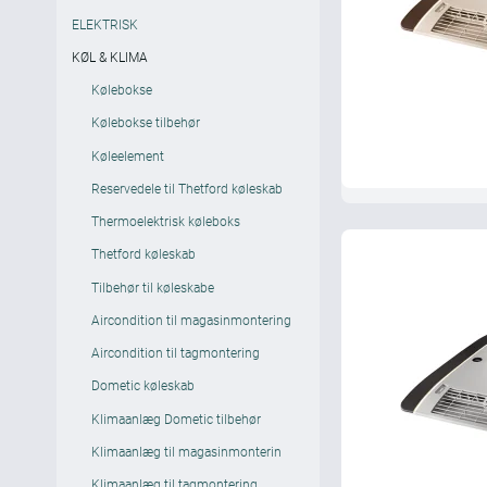
ELEKTRISK
KØL & KLIMA
Kølebokse
Kølebokse tilbehør
Køleelement
Reservedele til Thetford køleskab
Thermoelektrisk køleboks
Thetford køleskab
Tilbehør til køleskabe
Aircondition til magasinmontering
Aircondition til tagmontering
Dometic køleskab
Klimaanlæg Dometic tilbehør
Klimaanlæg til magasinmonterin
Klimaanlæg til tagmontering