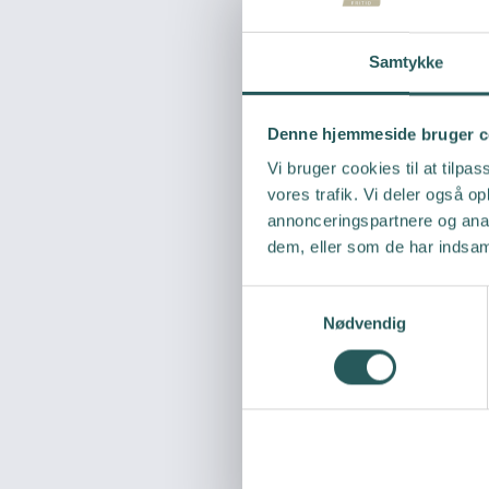
Samtykke
Denne hjemmeside bruger c
Vi bruger cookies til at tilpas
vores trafik. Vi deler også 
annonceringspartnere og anal
dem, eller som de har indsaml
S
Nødvendig
a
m
t
y
k
k
e