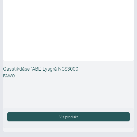
Gasstikdåse "ABL" Lysgrå NCS3000
FAWO
Vis produkt