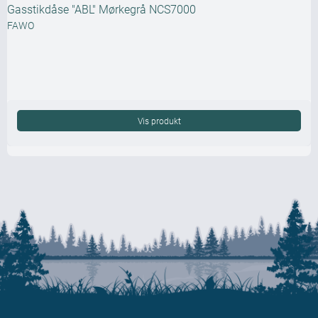
Gasstikdåse "ABL" Mørkegrå NCS7000
FAWO
Vis produkt