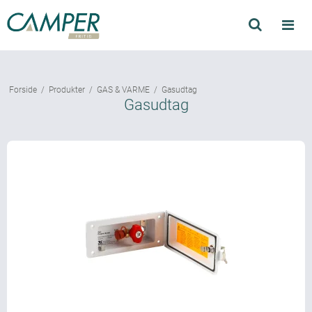
Søg
Produkter
Forside
/
Produkter
/
GAS & VARME
/
Gasudtag
Find forhandler
Gasudtag
Mærker
Kataloger
Om Camper
Forhandler login