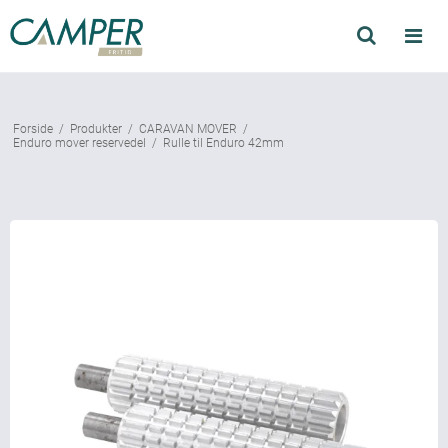
Søg
Produkter
Forside
/
Produkter
/
CARAVAN MOVER
/
Find forhandler
Enduro mover reservedel
/
Rulle til Enduro 42mm
Mærker
Kataloger
Om Camper
Forhandler login