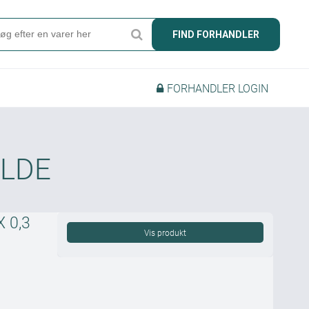
Søg
FIND FORHANDLER
Produkter
FORHANDLER LOGIN
Find forhandler
Mærker
Kataloger
ALDE
Om Camper
Forhandler login
 0,3
Vis produkt