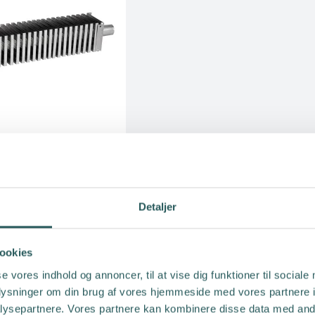
Konvektor ALDE 700mm
Detaljer
ALDE
ookies
se vores indhold og annoncer, til at vise dig funktioner til sociale
oplysninger om din brug af vores hjemmeside med vores partnere i
ysepartnere. Vores partnere kan kombinere disse data med andr