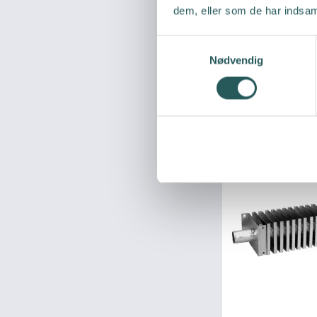
dem, eller som de har indsaml
S
Nødvendig
a
m
t
y
k
k
e
v
a
l
g