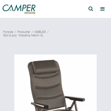
Søg
Produkter
Forside
/
Produkter
/
MØBLER
/
Find forhandler
Stol 6 pos. "Wecamp Merlin XL
Mærker
Kataloger
Om Camper
Forhandler login