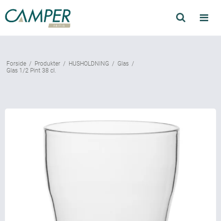
Søg
Produkter
Forside
/
Produkter
/
HUSHOLDNING
/
Glas
/
Find forhandler
Glas 1/2 Pint 38 cl.
Mærker
Kataloger
Om Camper
Forhandler login