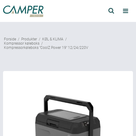
Søg
Produkter
Forside
/
Produkter
/
KØL & KLIMA
/
Find forhandler
Kompressor køleboks
/
Kompressorkøleboks "CoolZ Power 19" 12/24/220V
Mærker
Kataloger
Om Camper
Forhandler login