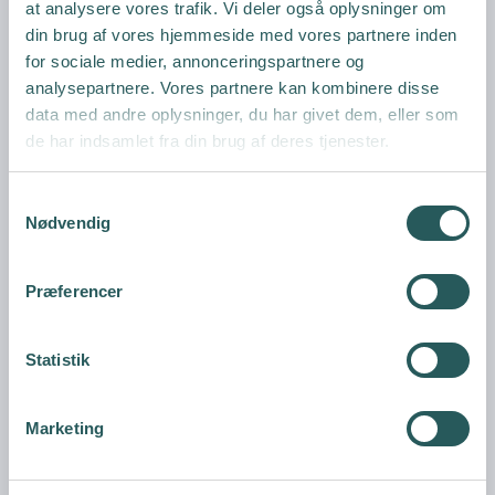
at analysere vores trafik. Vi deler også oplysninger om
din brug af vores hjemmeside med vores partnere inden
for sociale medier, annonceringspartnere og
Kompressorkøleboks "CoolZ Power 40" 12/24/220V
analysepartnere. Vores partnere kan kombinere disse
PROUSERELEC
data med andre oplysninger, du har givet dem, eller som
de har indsamlet fra din brug af deres tjenester.
S
Nødvendig
a
m
Vis produkt
t
Præferencer
y
k
k
Statistik
e
v
Marketing
a
l
g