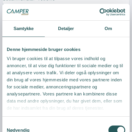
VOTRONIC
Samtykke
Detaljer
Om
Vis produkt
Denne hjemmeside bruger cookies
Vi bruger cookies til at tilpasse vores indhold og
annoncer, til at vise dig funktioner til sociale medier og til
at analysere vores trafik. Vi deler også oplysninger om
din brug af vores hjemmeside med vores partnere inden
for sociale medier, annonceringspartnere og
analysepartnere. Vores partnere kan kombinere disse
data med andre oplysninger, du har givet dem, eller som
de har indsamlet fra din brug af deres tjenester.
S
Nødvendig
a