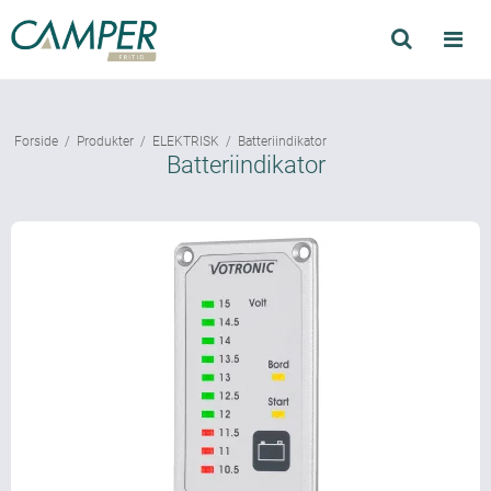
Søg
Produkter
Forside
/
Produkter
/
ELEKTRISK
/
Batteriindikator
Find forhandler
Batteriindikator
Mærker
Kataloger
Om Camper
Forhandler login