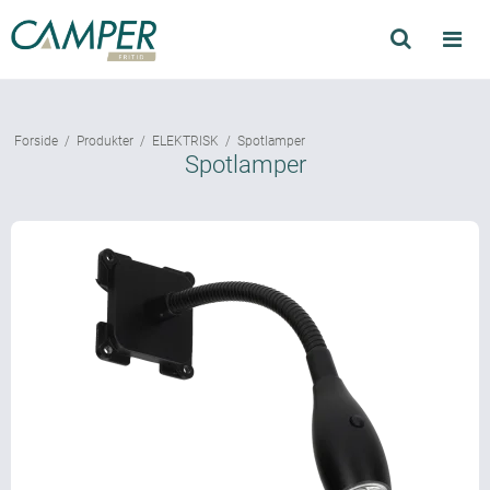
Søg
Produkter
Forside
/
Produkter
/
ELEKTRISK
/
Spotlamper
Find forhandler
Spotlamper
Mærker
Kataloger
Om Camper
Forhandler login