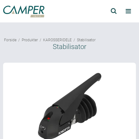
Søg
Produkter
Forside
/
Produkter
/
KAROSSERIDELE
/
Stabilisator
Find forhandler
Stabilisator
Mærker
Kataloger
Om Camper
Forhandler login