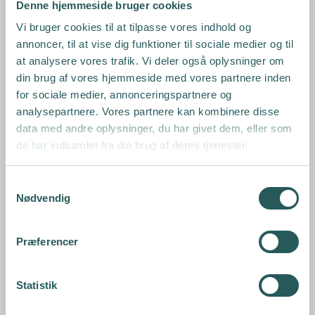
Denne hjemmeside bruger cookies
Vi bruger cookies til at tilpasse vores indhold og
annoncer, til at vise dig funktioner til sociale medier og til
at analysere vores trafik. Vi deler også oplysninger om
din brug af vores hjemmeside med vores partnere inden
for sociale medier, annonceringspartnere og
analysepartnere. Vores partnere kan kombinere disse
data med andre oplysninger, du har givet dem, eller som
de har indsamlet fra din brug af deres tjenester.
S
Nødvendig
a
m
t
Præferencer
y
k
k
Statistik
e