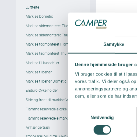
Lufttelte
Markise Dometic
Markise sidemonteret Fiamma
Markise sidemonteret Thule
Markise tagmonteret Fiamma
Samtykke
Markise tagmonteret Thule
Markise til kassebiler
Denne hjemmeside bruger c
Markise tilbehør
Vi bruger cookies til at tilpas
Markise tilbehør Dometic
vores trafik. Vi deler også 
annonceringspartnere og anal
Enduro Cykelholder
dem, eller som de har indsaml
Side og front til markise Wecamp
Fiamma reservedele cykelholder
S
Nødvendig
a
Fiamma reservedele markise
m
Anhængertræk
t
STORMSIKRING TIL MARKISER