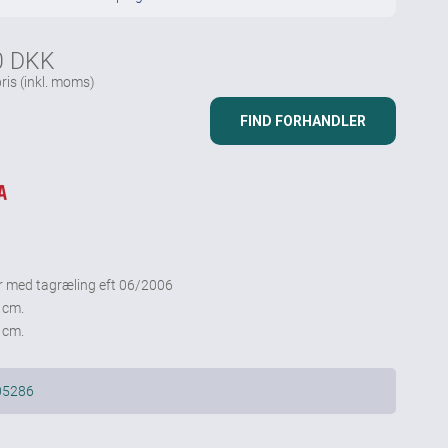
0 DKK
ris
(inkl. moms)
FIND FORHANDLER
er med tagræling eft 06/2006
 cm.
 cm.
05286