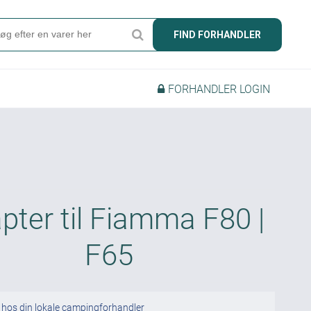
Søg
FIND FORHANDLER
Produkter
FORHANDLER LOGIN
Find forhandler
Mærker
Kataloger
Om Camper
pter til Fiamma F80 |
Forhandler login
F65
 hos din lokale campingforhandler