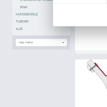
y
Biltelt
k
k
KAROSSERIDELE
e
TILBEHØR
v
ALDE
a
l
g