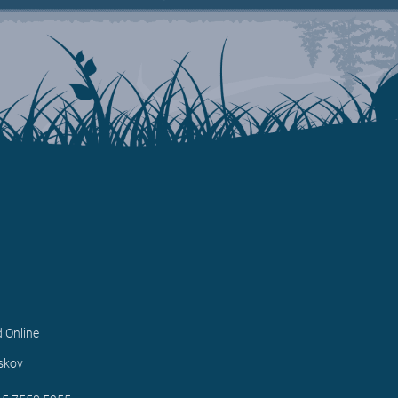
d Online
1
skov