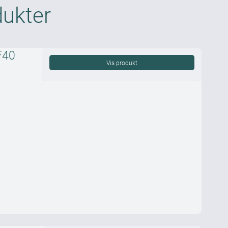
dukter
F40
Vis produkt