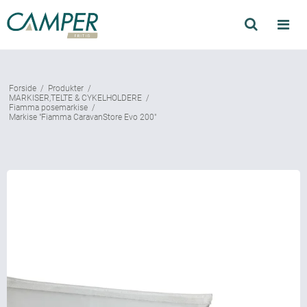
Søg
Produkter
Forside
/
Produkter
/
Find forhandler
MARKISER,TELTE & CYKELHOLDERE
/
Fiamma posemarkise
/
Markise "Fiamma CaravanStore Evo 200"
Mærker
Kataloger
Om Camper
Forhandler login