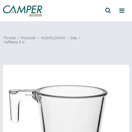
Søg
Produkter
Forside
/
Produkter
/
HUSHOLDNING
/
Glas
/
Find forhandler
Kaffekop 8 cl.
Mærker
Kataloger
Om Camper
Forhandler login