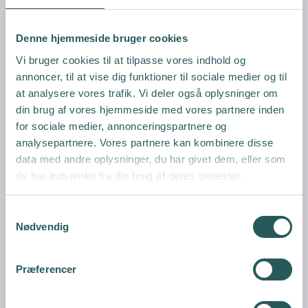
Denne hjemmeside bruger cookies
Vi bruger cookies til at tilpasse vores indhold og
annoncer, til at vise dig funktioner til sociale medier og til
at analysere vores trafik. Vi deler også oplysninger om
din brug af vores hjemmeside med vores partnere inden
for sociale medier, annonceringspartnere og
analysepartnere. Vores partnere kan kombinere disse
data med andre oplysninger, du har givet dem, eller som
de har indsamlet fra din brug af deres tjenester.
S
Nødvendig
a
m
t
Præferencer
y
k