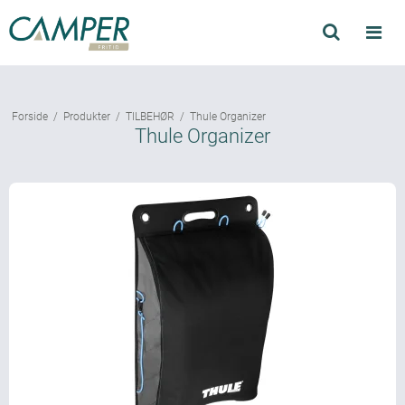
Søg
Produkter
Forside
/
Produkter
/
TILBEHØR
/
Thule Organizer
Find forhandler
Thule Organizer
Mærker
Kataloger
Om Camper
Forhandler login