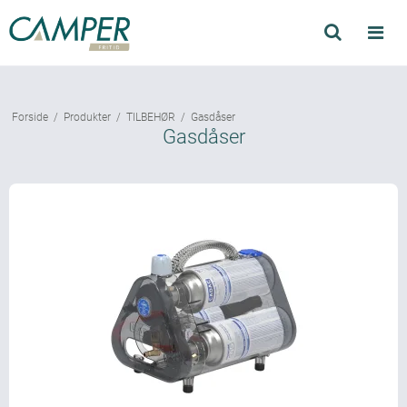
Søg
Produkter
Forside
/
Produkter
/
TILBEHØR
/
Gasdåser
Find forhandler
Gasdåser
Mærker
Kataloger
Om Camper
Forhandler login