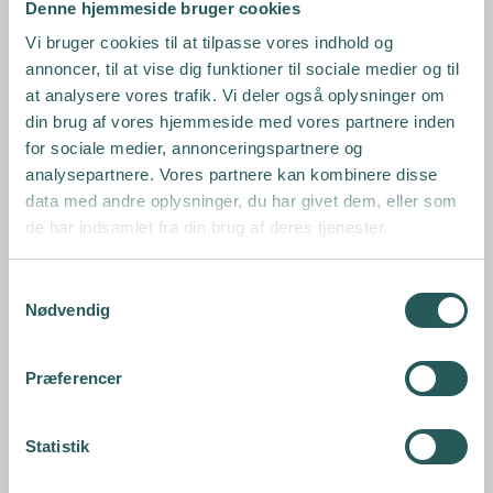
Denne hjemmeside bruger cookies
Vi bruger cookies til at tilpasse vores indhold og
annoncer, til at vise dig funktioner til sociale medier og til
at analysere vores trafik. Vi deler også oplysninger om
din brug af vores hjemmeside med vores partnere inden
for sociale medier, annonceringspartnere og
analysepartnere. Vores partnere kan kombinere disse
data med andre oplysninger, du har givet dem, eller som
de har indsamlet fra din brug af deres tjenester.
S
Nødvendig
a
m
t
Præferencer
y
k
k
Statistik
e