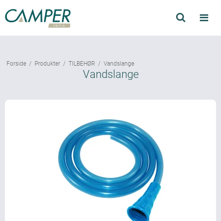
Søg
Produkter
Forside
/
Produkter
/
TILBEHØR
/
Vandslange
Find forhandler
Vandslange
Mærker
Kataloger
Om Camper
Forhandler login