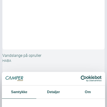
Vandslange på opruller
HABA
Samtykke
Detaljer
Om
Vis produkt