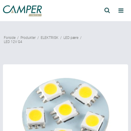
Søg
Produkter
Forside
/
Produkter
/
ELEKTRISK
/
LED pære
/
Find forhandler
LED 12V G4
Mærker
Kataloger
Om Camper
Forhandler login