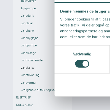
Toiletvæske
Trykpumpe
Denne hjemmeside bruger c
Vanddunk
Vi bruger cookies til at tilpas
Vandfilter
vores trafik. Vi deler også 
Vandhane
annonceringspartnere og anal
dem, eller som de har indsaml
Vandhygiejne
Vandpumpe
S
Vandslange
Nødvendig
a
m
Vandstandsmåler
t
Vandtanke
y
Vandtilkobling
k
Vandvarmer
k
e
Vedligehold til toilet og vand
v
ELEKTRISK
a
KØL & KLIMA
l