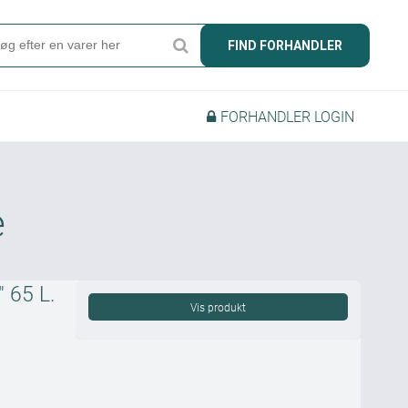
Søg
FIND FORHANDLER
Produkter
FORHANDLER LOGIN
Find forhandler
Mærker
Kataloger
e
Om Camper
Forhandler login
 65 L.
Vis produkt