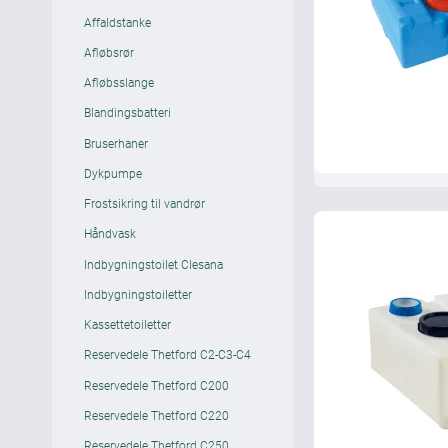
Affaldstanke
Afløbsrør
Afløbsslange
Blandingsbatteri
Bruserhaner
Dykpumpe
Frostsikring til vandrør
Håndvask
Indbygningstoilet Clesana
Indbygningstoiletter
Kassettetoiletter
Reservedele Thetford C2-C3-C4
Reservedele Thetford C200
Reservedele Thetford C220
Reservedele Thetford C250