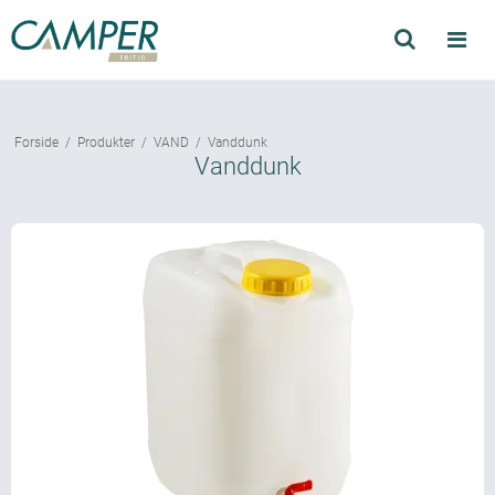
Søg
Produkter
Forside
/
Produkter
/
VAND
/
Vanddunk
Find forhandler
Vanddunk
Mærker
Kataloger
Om Camper
Forhandler login