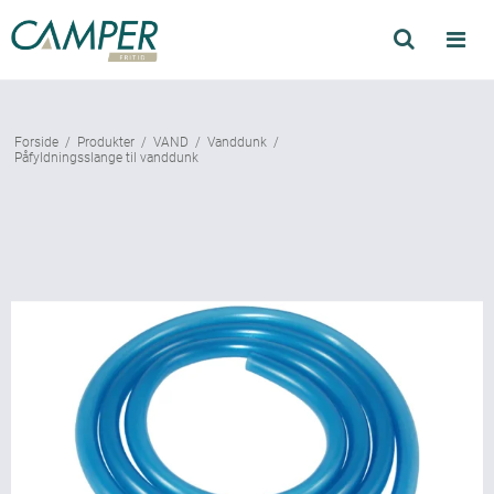
Søg
Produkter
Forside
/
Produkter
/
VAND
/
Vanddunk
/
Find forhandler
Påfyldningsslange til vanddunk
Mærker
Kataloger
Om Camper
Forhandler login