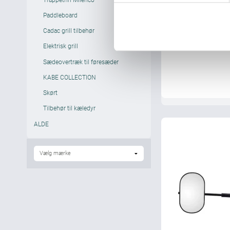
k
Paddleboard
k
Cadac grill tilbehør
e
Elektrisk grill
v
a
Sædeovertræk til føresæder
l
KABE COLLECTION
g
Skørt
Tilbehør til kæledyr
ALDE