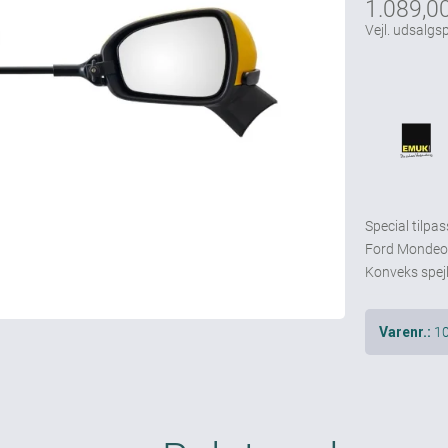
1.089,0
Vejl. udsalgsp
Special tilpas
Ford Mondeo
Konveks spej
1
Varenr.: