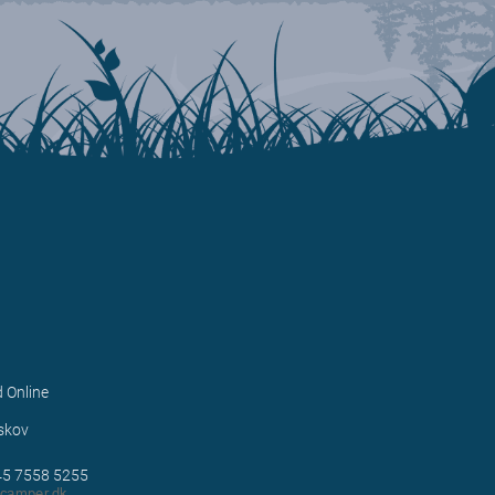
d Online
1
skov
+45 7558 5255