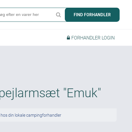
Søg
FIND FORHANDLER
Produkter
FORHANDLER LOGIN
Find forhandler
Mærker
Kataloger
Om Camper
pejlarmsæt "Emuk"
Forhandler login
 hos din lokale campingforhandler