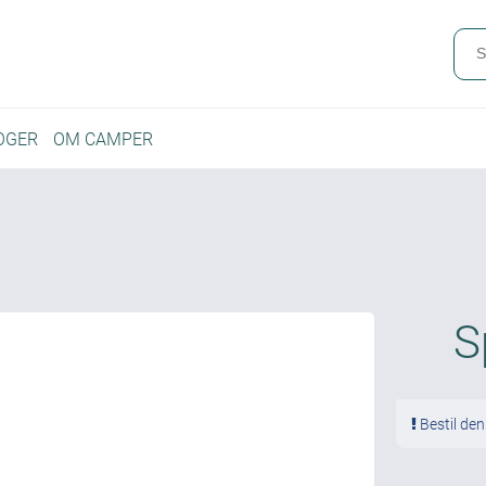
OGER
OM CAMPER
S
Bestil den