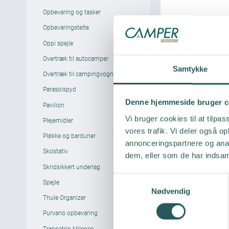
Opbevaring og tasker
Opbevaringstelte
Oppi spejle
Overtræk til autocamper
Samtykke
Overtræk til campingvogn
Parasolspyd
Denne hjemmeside bruger c
Pavilion
Vi bruger cookies til at tilpas
Plejemidler
vores trafik. Vi deler også 
Pløkke og barduner
annonceringspartnere og anal
Skostativ
dem, eller som de har indsaml
Skridsikkert underlag
S
Spejle
Nødvendig
a
Thule Organizer
m
Purvario opbevaring
t
y
Trappetrin Milenco