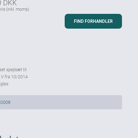
0 DKK
ris
(inkl. moms)
FIND FORHANDLER
set spejlsæt til
 V fra 10/2014
lglas
02008