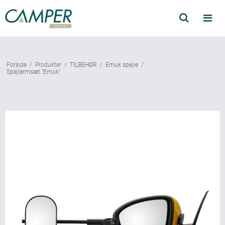
Søg
Produkter
Forside
/
Produkter
/
TILBEHØR
/
Emuk spejle
/
Find forhandler
Spejlarmsæt "Emuk"
Mærker
Kataloger
Om Camper
Forhandler login