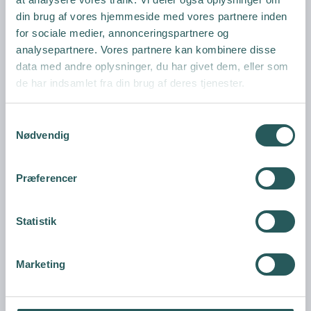
din brug af vores hjemmeside med vores partnere inden
for sociale medier, annonceringspartnere og
analysepartnere. Vores partnere kan kombinere disse
data med andre oplysninger, du har givet dem, eller som
de har indsamlet fra din brug af deres tjenester.
S
Nødvendig
a
m
t
Præferencer
y
Spejlarmsæt "EMUK"
k
EMUK
k
Statistik
e
v
Marketing
a
l
g