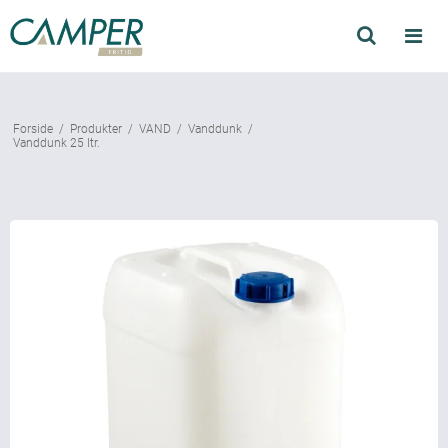
Søg
Produkter
Forside
/
Produkter
/
VAND
/
Vanddunk
/
Find forhandler
Vanddunk 25 ltr.
Mærker
Kataloger
Om Camper
Forhandler login