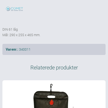
DIN 61 låg
Mål: 290 x 255 x 465 mm.
340011
Varenr.:
Relaterede produkter