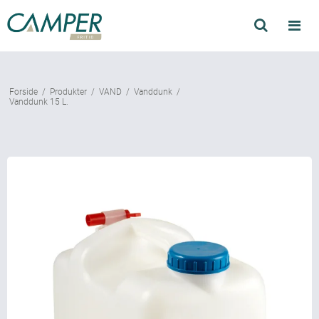
Søg
Produkter
Forside
/
Produkter
/
VAND
/
Vanddunk
/
Find forhandler
Vanddunk 15 L.
Mærker
Kataloger
Om Camper
Forhandler login