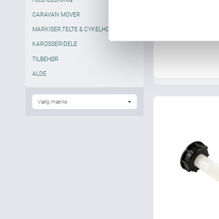
k
CARAVAN MOVER
k
e
MARKISER,TELTE & CYKELHOLDERE
v
KAROSSERIDELE
a
TILBEHØR
l
ALDE
g