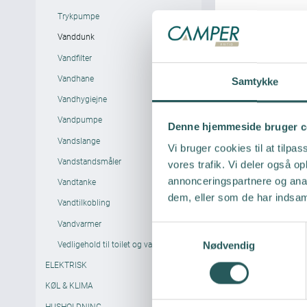
Trykpumpe
Vanddunk
Vandfilter
Vandhane
Samtykke
Vandhygiejne
Vandpumpe
Denne hjemmeside bruger c
Vandslange
Vi bruger cookies til at tilpas
Vandstandsmåler
vores trafik. Vi deler også 
annonceringspartnere og anal
Vandtanke
dem, eller som de har indsaml
Vandtilkobling
Vandvarmer
S
Vedligehold til toilet og vand
Nødvendig
a
m
ELEKTRISK
t
KØL & KLIMA
y
HUSHOLDNING