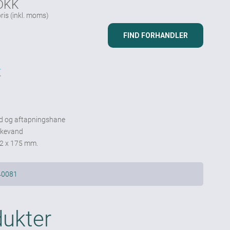
 DKK
ris
(inkl. moms)
FIND FORHANDLER
d og aftapningshane
ikkevand
52 x 175 mm.
40081
dukter