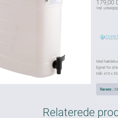
179,00
Vejl. udsalgsp
Med hældetu
Egnet for dr
Mål: 410 x 3
3
Varenr.:
Relaterede pro