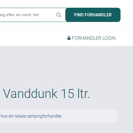
Søg
FIND FORHANDLER
Produkter
FORHANDLER LOGIN
Find forhandler
Mærker
Kataloger
Om Camper
Vanddunk 15 ltr.
Forhandler login
 hos din lokale campingforhandler