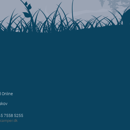
d Online
1
skov
+45 7558 5255